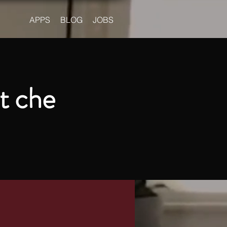
APPS
BLOG
JOBS
t che