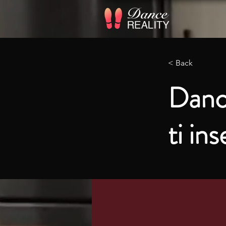
< Back
Dance
ti in